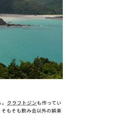
る。
クラフトジン
も作ってい
、そもそも飲み会以外の娯楽