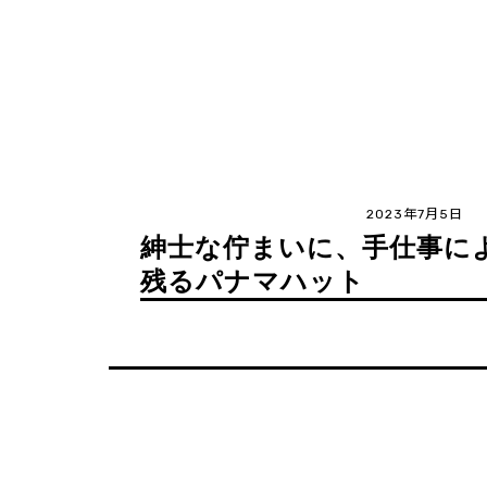
投
2023年7月5日
紳士な佇まいに、手仕事に
残るパナマハット
稿
ナ
ビ