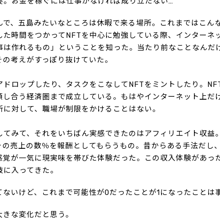
要。お金を稼ぐには仕事がなければ成り立たない…
んで、五島みたいなところは休暇で来る場所。これまではこん
した時間をつかってNFTを中心に勉強している際、インターネ
事は作れるもの」ということを知った。当たり前なことなんだ
その考えがすっぽり抜けていた。
ドロップしたり、タスクをこなしてNFTをミントしたり。NFTを
頼し合う経済圏まで成立している。もはやインターネット上だ
所に対して、職場が制限をかけることはない。
してみて、それをいちばん実感できたのはアフィリエイト収益
、その売上の数％を報酬としてもらうもの。昔からある手法だし
感覚が一気に現実味を帯びた体験だった。この収入体験があっ
肢に入ってきた。
てないけど、これまで可能性が0だったことが1になったことは
大きな変化だと思う。