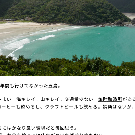
5年間も行けてなかった五島。
うまい。海キレイ。山キレイ。交通量少ない。
焼酎醸造所
があ
コーヒー
も飲めるし、
クラフトビール
も飲める。娯楽はないが
るにはかなり良い環境だと毎回思う。