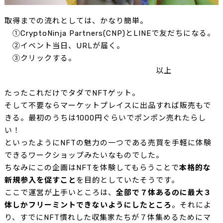
取得までの流れとしては、かなり簡単。
①CryptoNinja Partners(CNP)とLINEで友だちになる。
②イベント当日、URLが届く。
③クリックする。
以上
たったこれだけでタダでNFTゲット。
そして不要ならマーケットプレイスに出品すれば販売もで
きる。最初のうちは1000円ぐらいでポンポン売れたらし
い！
といったようにNFTの魅力の一つである売買を手軽に体験
できるワークショップみたいなものでした。
ちなみにこの企画はNFTを体験してもらうことで
本格的な
新規参入を促すこと
を目的としていたそうです。
ここで運営が上手いところは、
全部で７体あるのに最大３
体しかフリーミントできないようにしたところ
。それによ
り、すでにNFT慣れした収集家たちが７体集めるためにマ