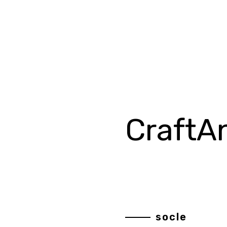
CraftA
socle