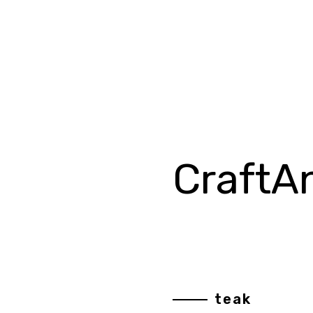
CraftA
teak